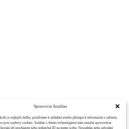
Spravovat Souhlas
li co nejlepší služby, používáme k ukládání a/nebo přístupu k informacím o zařízení,
ako jsou soubory cookies. Souhlas s těmito technologiemi nám umožní zpracovávat
e chování při procházení nebo jedinečná ID na tomto webu. Nesouhlas nebo odvolání