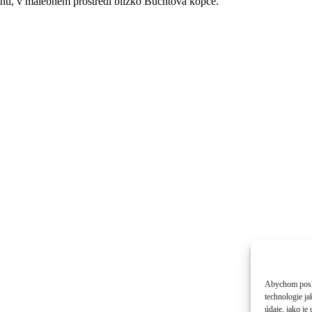
hů, v malebném prostředí blízko Buchtova kopce.
Abychom poskyt
technologie j
údaje, jako j