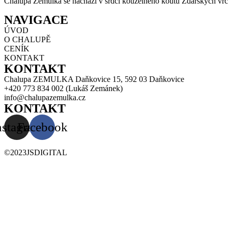
Chalupa Zemulka se nachází v srdci kouzelného koutu Ždárských vrc
NAVIGACE
ÚVOD
O CHALUPĚ
CENÍK
KONTAKT
KONTAKT
Chalupa ZEMULKA Daňkovice 15, 592 03 Daňkovice
+420 773 834 002 (Lukáš Zemánek)
info@chalupazemulka.cz
KONTAKT
nstagram
Facebook
©2023JSDIGITAL